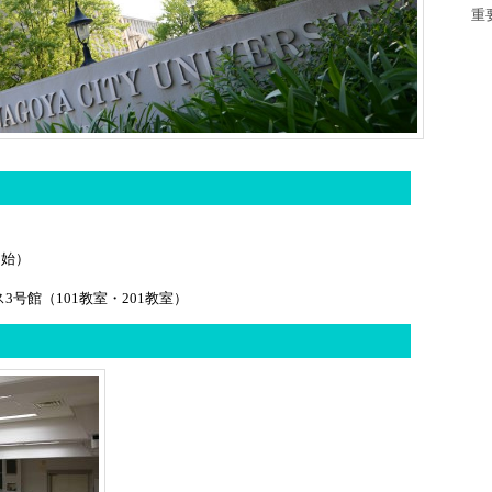
重
開始）
号館（101教室・201教室）