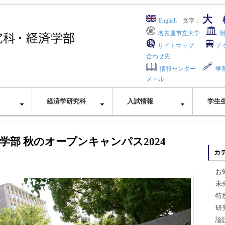
大
English
文字：
名古屋市立大学
サイトマップ
ア
合わせ先
情報センター
学
メール
経済学研究科
入試情報
学生
学部 秋のオープンキャンパス2024
カ
お
未
特
研
論