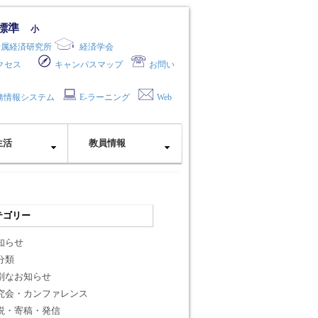
標準
小
附属経済研究所
経済学会
クセス
キャンパスマップ
お問い
務情報システム
E-ラーニング
Web
生活
教員情報
テゴリー
知らせ
分類
別なお知らせ
究会・カンファレンス
説・寄稿・発信