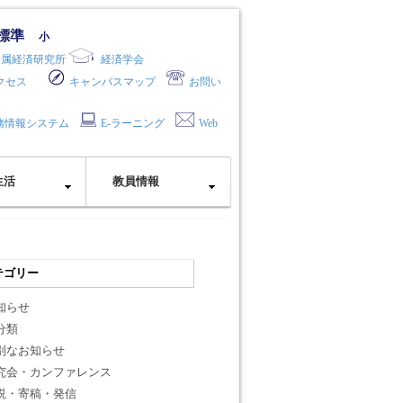
標準
小
附属経済研究所
経済学会
クセス
キャンパスマップ
お問い
務情報システム
E-ラーニング
Web
生活
教員情報
テゴリー
知らせ
分類
別なお知らせ
究会・カンファレンス
説・寄稿・発信