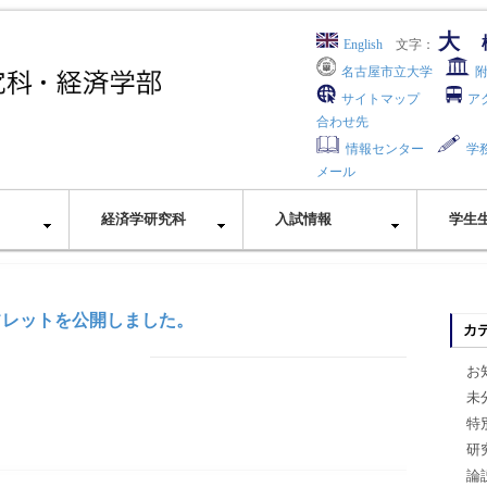
大
English
文字：
名古屋市立大学
サイトマップ
ア
合わせ先
情報センター
学
メール
経済学研究科
入試情報
学生
ンフレットを公開しました。
カ
お
未
特
研
論