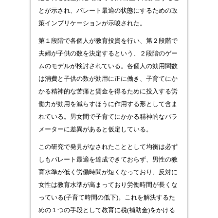
とが示され、パレート最適の状態にするための政
策インプリケーションが示唆された。
第１段階で各個人が教育投資を行い、第２段階で
夫婦が子供の数を決定するという、２段階のゲー
ムのモデルが検討されている。各個人の効用関数
は消費と子供の数が効用に正に働き、子育てにか
かる精神的な苦痛と賃金を得るために投入する労
働力が効用を減らすほうに作用する形として含ま
れている。男女間で子育てにかかる精神的なパラ
メーターに差異があると仮定している。
この研究で発見がなされたこととして均衡は必ず
しもパレート最適を達成できておらず、男性の教
育水準が低く労働時間が短くなっており、反対に
女性は教育水準が高まっており労働時間が長くな
っている(子育て時間の低下)。これを解決するた
めの１つの手段として教育に税(補助金)をかける