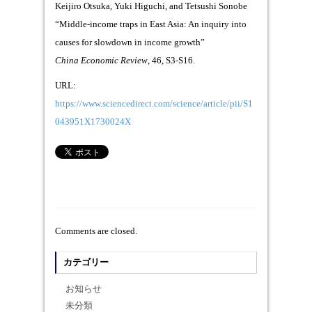
Keijiro Otsuka, Yuki Higuchi, and Tetsushi Sonobe
“Middle-income traps in East Asia: An inquiry into
causes for slowdown in income growth”
China Economic Review
, 46, S3-S16.
URL:
https://www.sciencedirect.com/science/article/pii/S1
043951X1730024X
Comments are closed.
カテゴリー
お知らせ
未分類