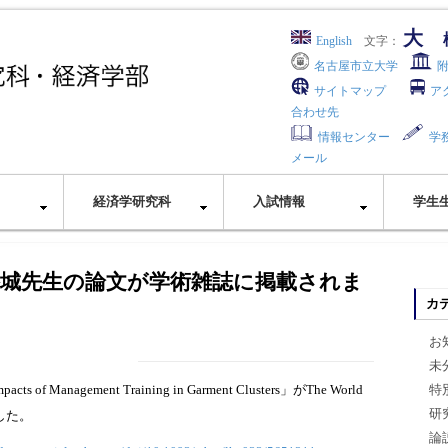
大
English
文字：
名古屋市立大学
サイトマップ
ア
合わせ先
情報センター
学
メール
経済学研究科
入試情報
学生
 樋口裕城先生の論文が学術雑誌に掲載されま
カ
お
未
f Management Training in Garment Clusters」がThe World
特
研
ました。
論