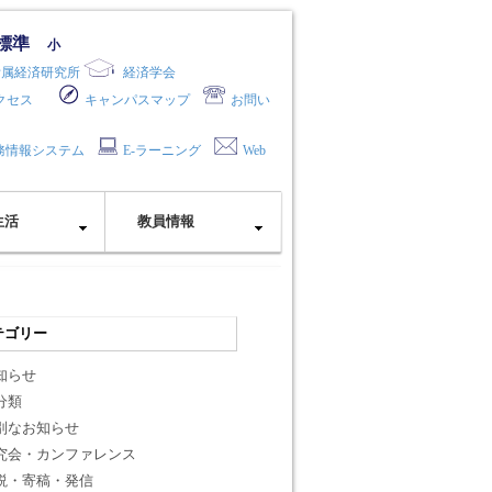
標準
小
附属経済研究所
経済学会
クセス
キャンパスマップ
お問い
務情報システム
E-ラーニング
Web
生活
教員情報
テゴリー
知らせ
分類
別なお知らせ
究会・カンファレンス
説・寄稿・発信