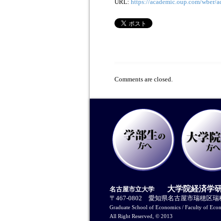
URL:
https://academic.oup.com/wber/a
Comments are closed.
大学院経済学
名古屋市立大学
〒467-0802 愛知県名古屋市瑞穂区
Graduate School of Economics / Faculty of Eco
All Right Reserved, © 2013