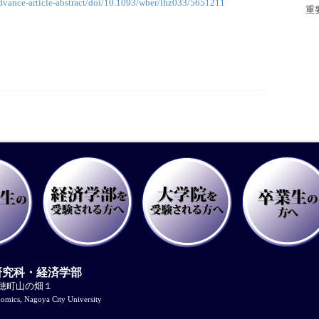
dvance-article-abstract/doi/10.1093/wber/lhz033/5651211
重
研究科・経済学部
瑞穂町山の畑１
nomics, Nagoya City University