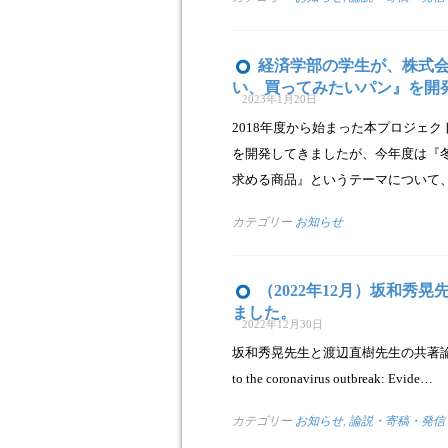
経済学部の学生が、株式
い、買ってみたいパン』を開
2023年1月20日
2018年度から始まった本プロジェ
を開発してきましたが、今年度は『
求める商品』というテーマについて
カテゴリー
お知らせ
（2022年12月）坂和
ました。
2022年12月30日
坂和秀晃先生と渡辺直樹先生の共著論文（タイトル：Self
to the coronavirus outbreak: Evide…
カテゴリー
お知らせ
,
論説・寄稿・発信