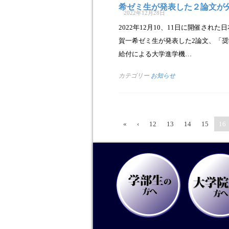
希ゼミ生が発表した２論文が
2022年12月28日
2022年12月10、11日に開催され
賀一希ゼミ生が発表した2論文、「奨
給付による大学進学機…
カテゴリー
お知らせ
«
‹
12
13
14
15
16