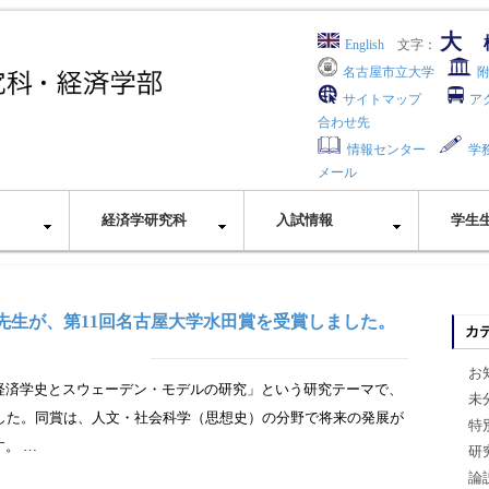
大
English
文字：
名古屋市立大学
サイトマップ
ア
合わせ先
情報センター
学
メール
経済学研究科
入試情報
学生
子先生が、第11回名古屋大学水田賞を受賞しました。
カ
お
経済学史とスウェーデン・モデルの研究」という研究テーマで、
未
ました。同賞は、人文・社会科学（思想史）の分野で将来の発展が
特
。 …
研
論