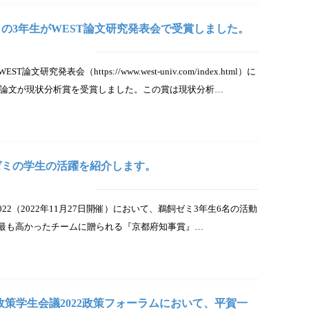
ゼミの3年生がWEST論文研究発表会で受賞しました。
研究発表会（https://www.west-univ.com/index.html）に
究論文が現状分析賞を受賞しました。この賞は現状分析…
成ゼミの学生の活躍を紹介します。
ドフェア2022（2022年11月27日開催）において、鵜飼ゼミ3年生6名の活動
献度が最も高かったチームに贈られる『京都府知事賞』…
J日本政策学生会議2022政策フォーラムにおいて、平賀一