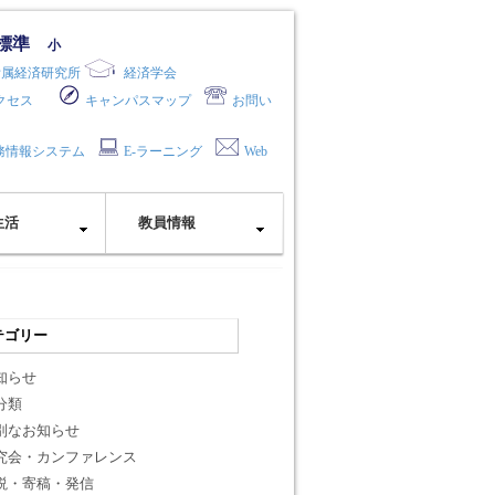
標準
小
附属経済研究所
経済学会
クセス
キャンパスマップ
お問い
務情報システム
E-ラーニング
Web
生活
教員情報
テゴリー
知らせ
分類
別なお知らせ
究会・カンファレンス
説・寄稿・発信