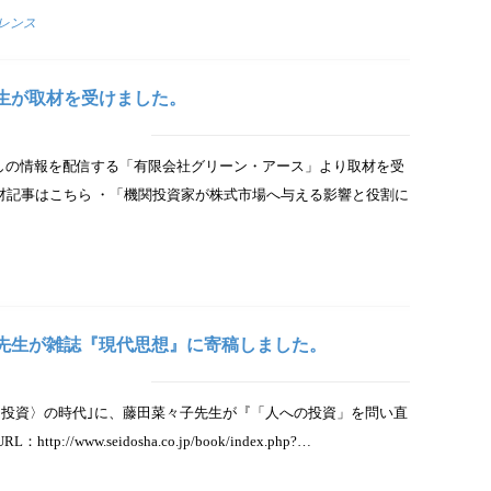
レンス
先生が取材を受けました。
しの情報を配信する「有限会社グリーン・アース」より取材を受
取材記事はこちら ・「機関投資家が株式市場へ与える影響と役割に
々子先生が雑誌『現代思想』に寄稿しました。
「〈投資〉の時代｣に、藤田菜々子先生が『「人への投資」を問い直
/www.seidosha.co.jp/book/index.php?…