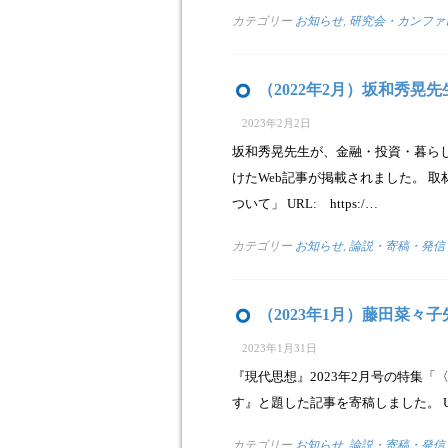
カテゴリー
お知らせ
,
研究会・カンファ
（2022年2月）坂和秀晃
2023年2月2日
坂和秀晃先生が、金融・投資・暮ら
けたWeb記事が掲載されました。 
ついて」 URL: https:/…
カテゴリー
お知らせ
,
論説・寄稿・発信
（2023年1月）藤田菜
2023年1月31日
『現代思想』2023年2月号の特集
す』と題した記事を寄稿しました。 URL：http:/
カテゴリー
お知らせ
,
論説・寄稿・発信